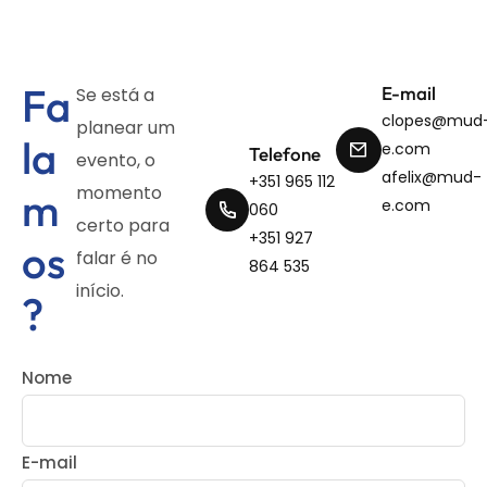
Fa
E-mail
Se está a
clopes@mud
planear um
la
e.com
Telefone
evento, o
afelix@mud-
+351 965 112
momento
m
e.com
060
certo para
+351 927
os
falar é no
864 535
início.
?
Nome
E-mail