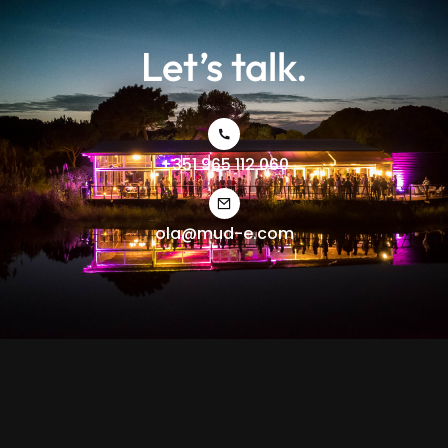
Let’s talk.
+351 965 112 060
ola@mud-e.com